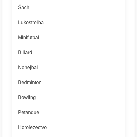
Šach
Lukostreľba
Minifutbal
Biliard
Nohejbal
Bedminton
Bowling
Petanque
Horolezectvo