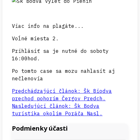
Viac info na plagáte...
Voĺné miesta 2.
Prihlásiť sa je nutné do soboty
16:00hod.
Po tomto case sa mozu nahlasit aj
nečlenovia
Predchádzajúci článok: Šk Biodva
prechod pohorím Čergov
Predch.
Nasledujúci článok: Šk Bodva
turistika okolím Poráča
Nasl.
Podmienky účasti