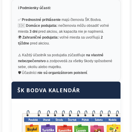
ℹ️ Podmienky účasti:
✅
Prednostné prihlásenie
majú členovia ŠK Bodva.
🇸🇰
Domáce podujatia:
nečlenovia môžu obsadiť voľné
miesta
3 dni
pred akciou, ak kapacita nie je naplnená.
🌍
Zahraničné podujatia:
voľné miesta sa uvoľňujú
2
týždne
pred akciou.
⚠️ Každý účastník sa podujatia zúčastňuje
na vlastné
nebezpečenstvo
a zodpovedá za všetky škody spôsobené
sebe, okoliu alebo majetku.
🛡️ Účastníci
nie sú organizátorom poistení
.
ŠK BODVA KALENDÁR