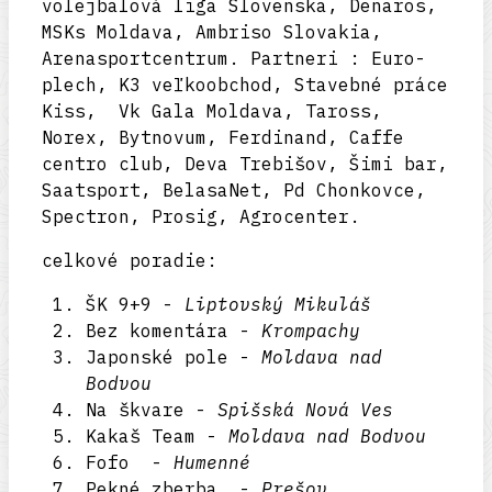
volejbalová liga Slovenska, Denaros,
MSKs Moldava, Ambriso Slovakia,
Arenasportcentrum. Partneri : Euro-
plech, K3 veľkoobchod, Stavebné práce
Kiss, Vk Gala Moldava, Taross,
Norex, Bytnovum, Ferdinand, Caffe
centro club, Deva Trebišov, Šimi bar,
Saatsport, BelasaNet, Pd Chonkovce,
Spectron, Prosig, Agrocenter.
celkové poradie:
ŠK 9+9 -
Liptovský Mikuláš
Bez komentára -
Krompachy
Japonské pole -
Moldava nad
Bodvou
Na škvare -
Spišská Nová Ves
Kakaš Team -
Moldava nad Bodvou
Fofo -
Humenné
Pekné zberba -
Prešov