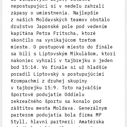
nepostupujúci si v nedeľu zahrali
zápasy o umiestnenia. Najlepšie
z našich Moldavských teamov obstálo
družstvo Japonské pole pod vedením
kapitána Petra Fritscha, ktoré
skončilo na vynikajúcom treťom
mieste. O postupové miesto do finále
sa bili s Liptovským Mikulášom, ktorí
nakoniec vyhrali v tajbrejku o jeden
bod 15:14. Vo finále si už hladšie
poradil Liptovský s postupujúcimi
Krompachmi z druhej skupiny
v tajbrejku 15:9. Toto najväčšie
športové podujatie Oddielu
rekreačného športu sa konalo pod
záštitou mesta Moldava. Generálnym
parterom podujatia bola firma MP
Styll, hlavní partneri: Amatérska