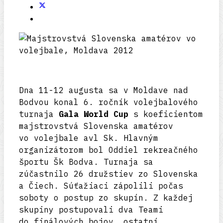
Dna 11-12 augusta sa v Moldave nad
Bodvou konal 6. ročník volejbalového
turnaja
Gala World Cup
s koeficientom
majstrovstvá Slovenska amatérov
vo volejbale avl Sk. Hlavným
organizátorom bol Oddiel rekreačného
športu Šk Bodva. Turnaja sa
zúčastnilo 26 družstiev zo Slovenska
a Čiech. Súťažiaci zápolili počas
soboty o postup zo skupín. Z každej
skupiny postupovali dva Teami
do finálových bojov, ostatní