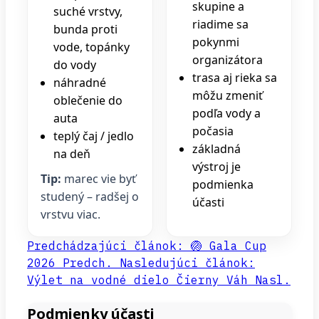
skupine a
suché vrstvy,
riadime sa
bunda proti
pokynmi
vode, topánky
organizátora
do vody
trasa aj rieka sa
náhradné
môžu zmeniť
oblečenie do
podľa vody a
auta
počasia
teplý čaj / jedlo
základná
na deň
výstroj je
Tip:
marec vie byť
podmienka
studený – radšej o
účasti
vrstvu viac.
Predchádzajúci článok: 🏐 Gala Cup
2026
Predch.
Nasledujúci článok:
Výlet na vodné dielo Čierny Váh
Nasl.
Podmienky účasti