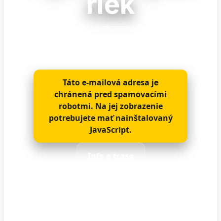
riek
15. 3. 2026 (nedeľa)
• Odchod
7:30
z
Moldavy nad Bodvou
Táto e-mailová adresa je
chránená pred spamovacími
robotmi. Na jej zobrazenie
potrebujete mať nainštalovaný
JavaScript.
Info a trasa