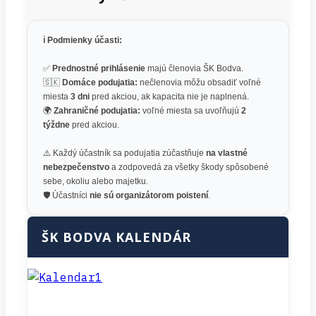
ℹ️ Podmienky účasti:
✅
Prednostné prihlásenie
majú členovia ŠK Bodva.
🇸🇰
Domáce podujatia:
nečlenovia môžu obsadiť voľné
miesta
3 dni
pred akciou, ak kapacita nie je naplnená.
🌍
Zahraničné podujatia:
voľné miesta sa uvoľňujú
2
týždne
pred akciou.
⚠️ Každý účastník sa podujatia zúčastňuje
na vlastné
nebezpečenstvo
a zodpovedá za všetky škody spôsobené
sebe, okoliu alebo majetku.
🛡️ Účastníci
nie sú organizátorom poistení
.
ŠK BODVA KALENDÁR