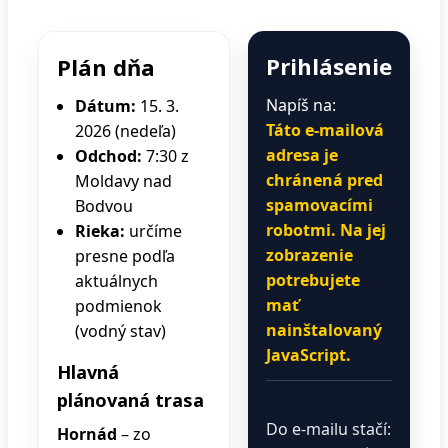
Prihlásenie
Plán dňa
Napíš na:
Dátum:
15. 3.
Táto e-mailová
2026 (nedeľa)
adresa je
Odchod:
7:30 z
chránená pred
Moldavy nad
spamovacími
Bodvou
robotmi. Na jej
Rieka:
určíme
zobrazenie
presne podľa
potrebujete
aktuálnych
mať
podmienok
nainštalovaný
(vodný stav)
JavaScript.
Hlavná
plánovaná trasa
Do e-mailu stačí:
Hornád
– zo