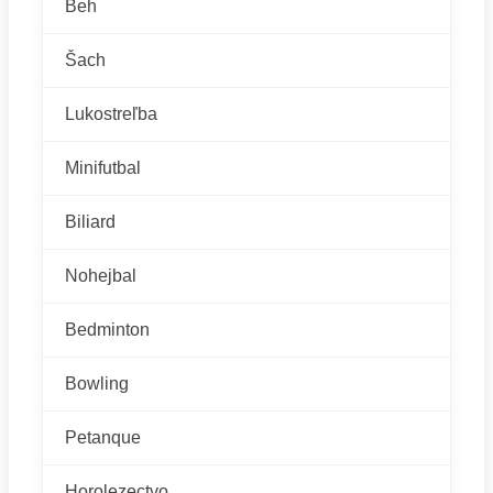
Beh
Šach
Lukostreľba
Minifutbal
Biliard
Nohejbal
Bedminton
Bowling
Petanque
Horolezectvo