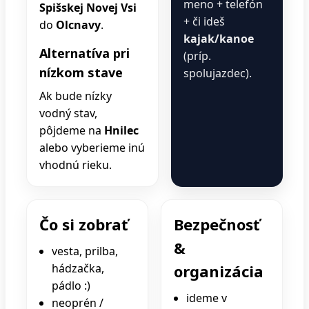
meno + telefón
Spišskej Novej Vsi
+ či ideš
do
Olcnavy
.
kajak/kanoe
Alternatíva pri
(príp.
nízkom stave
spolujazdec).
Ak bude nízky
vodný stav,
pôjdeme na
Hnilec
alebo vyberieme inú
vhodnú rieku.
Čo si zobrať
Bezpečnosť
&
vesta, prilba,
hádzačka,
organizácia
pádlo :)
ideme v
neoprén /