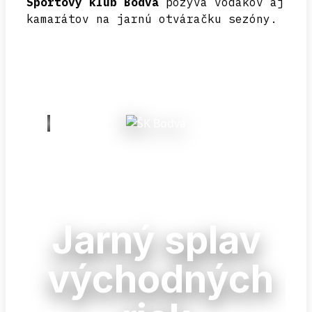
Športový klub Bodva
pozýva vodákov aj
kamarátov na jarnú otváračku sezóny.
ŠPORTOVÝ KLUB BODVA VÁS
POZÝVA NA
Jarný splav
východných