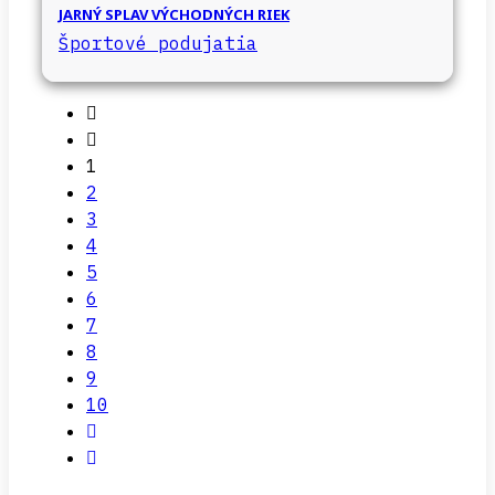
JARNÝ SPLAV VÝCHODNÝCH RIEK
Športové podujatia
1
2
3
4
5
6
7
8
9
10