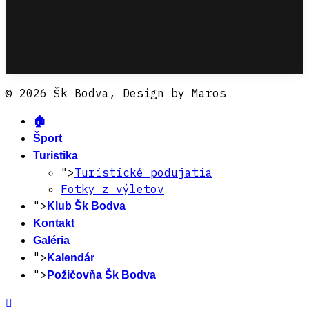
© 2026 Šk Bodva, Design by Maros
🏠
Šport
Turistika
">
Turistické podujatia
Fotky z výletov
">
Klub Šk Bodva
Kontakt
Galéria
">
Kalendár
">
Požičovňa Šk Bodva