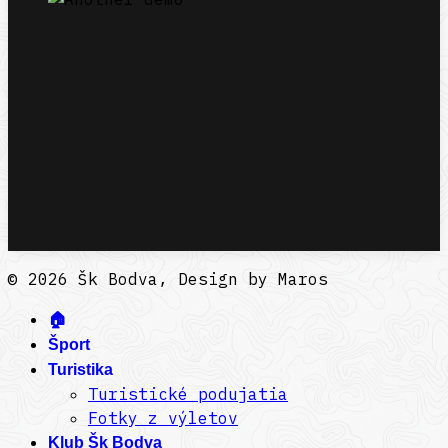
© 2026 Šk Bodva, Design by Maros
🏠
Šport
Turistika
Turistické podujatia
Fotky z výletov
Klub Šk Bodva