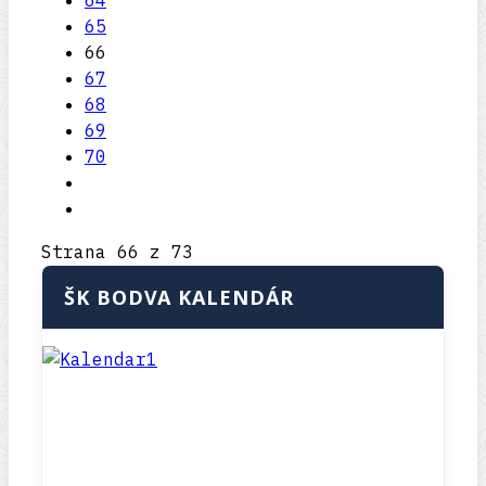
64
65
66
67
68
69
70
Strana 66 z 73
ŠK BODVA KALENDÁR