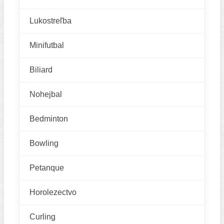
Lukostreľba
Minifutbal
Biliard
Nohejbal
Bedminton
Bowling
Petanque
Horolezectvo
Curling